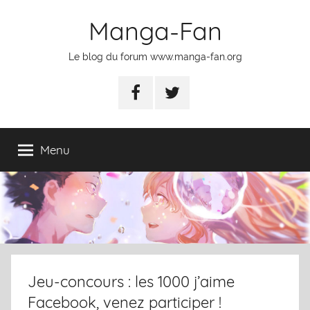
Skip
Manga-Fan
to
content
Le blog du forum www.manga-fan.org
Facebook
Twitter
Menu
Jeu-concours : les 1000 j’aime
Facebook, venez participer !