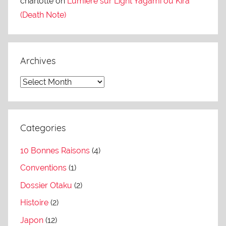
charlotte
on
Lumière sur Light Yagami ou Kira
(Death Note)
Archives
A
r
c
h
Categories
i
10 Bonnes Raisons
(4)
v
e
Conventions
(1)
s
Dossier Otaku
(2)
Histoire
(2)
Japon
(12)