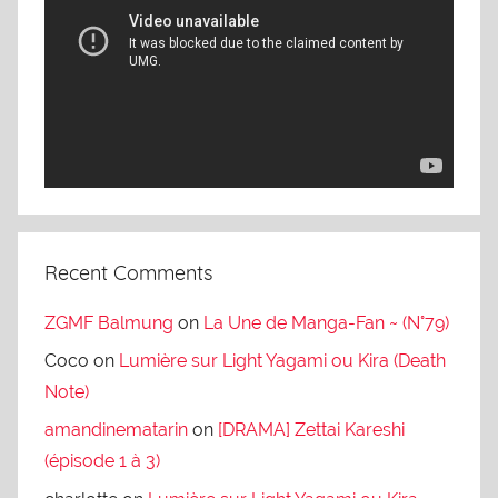
Player
Recent Comments
ZGMF Balmung
on
La Une de Manga-Fan ~ (N°79)
Coco
on
Lumière sur Light Yagami ou Kira (Death
Note)
amandinematarin
on
[DRAMA] Zettai Kareshi
(épisode 1 à 3)