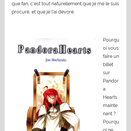
que fan, c’est tout naturellement que je me le suis
procuré, et que je l’ai dévoré.
Pourqu
oi vous
faire un
billet
sur
Pandor
a
Hearts
mainte
nant ?
Pourqu
oi ne