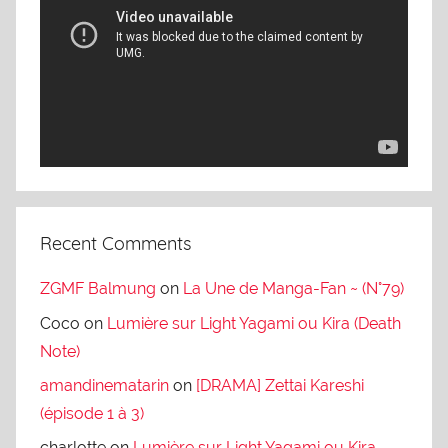
Player
Recent Comments
ZGMF Balmung
on
La Une de Manga-Fan ~ (N°79)
Coco
on
Lumière sur Light Yagami ou Kira (Death
Note)
amandinematarin
on
[DRAMA] Zettai Kareshi
(épisode 1 à 3)
charlotte
on
Lumière sur Light Yagami ou Kira