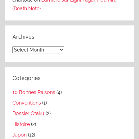
(Death Note)
Archives
A
r
c
h
Categories
i
10 Bonnes Raisons
(4)
v
e
Conventions
(1)
s
Dossier Otaku
(2)
Histoire
(2)
Japon
(12)