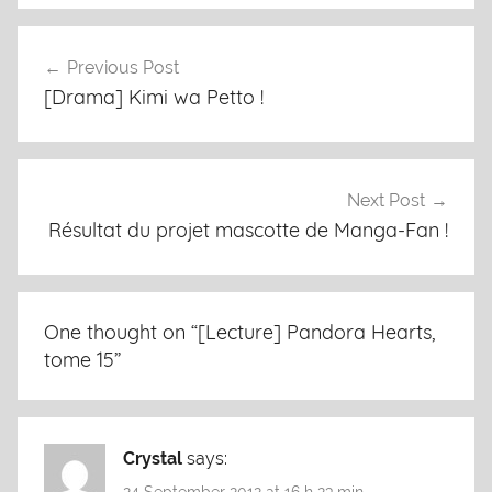
Previous Post
Post
[Drama] Kimi wa Petto !
navigation
Next Post
Résultat du projet mascotte de Manga-Fan !
One thought on “
[Lecture] Pandora Hearts,
tome 15
”
Crystal
says:
24 September 2012 at 16 h 23 min