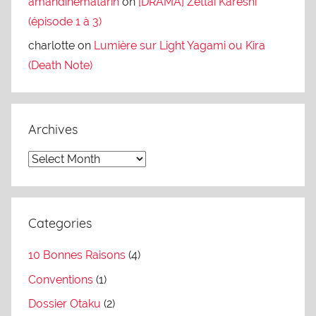
amandinematarin
on
[DRAMA] Zettai Kareshi
(épisode 1 à 3)
charlotte
on
Lumière sur Light Yagami ou Kira
(Death Note)
Archives
A
r
c
h
Categories
i
10 Bonnes Raisons
(4)
v
e
Conventions
(1)
s
Dossier Otaku
(2)