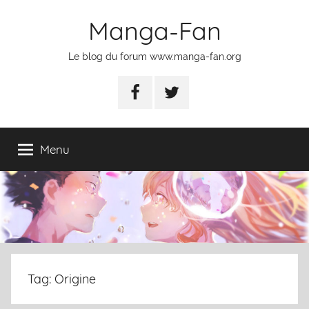
Skip
Manga-Fan
to
content
Le blog du forum www.manga-fan.org
Facebook
Twitter
Menu
Tag: Origine