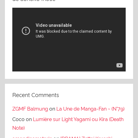
Video
Player
Recent Comments
ZGMF Balmung
on
La Une de Manga-Fan ~ (N°79)
Coco
on
Lumière sur Light Yagami ou Kira (Death
Note)